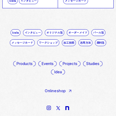
kiraha
インタビュー
メッセージカード
kiraha
インタビュー
オリジナル箔
オーダーメイド
パール箔
メッセージカード
ワークショップ
加工技術
活用方法
顔料箔
Products
Events
Projects
Studies
Idea
Onlineshop