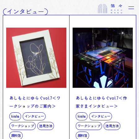
インタビュー
あしもとにゆらぐvol.7＜ワ
あしもとにゆらぐvol.7＜作
ークショップのご案内＞
家さまインタビュー＞
kiraha
インタビュー
kiraha
インタビュー
ワークショップ
活用方法
ワークショップ
活用方法
顔料箔
顔料箔